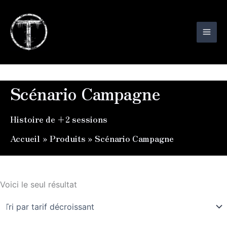
Aller
au
contenu
Scénario Campagne
Histoire de +2 sessions
Accueil
Produits
Scénario Campagne
Voici le seul résultat