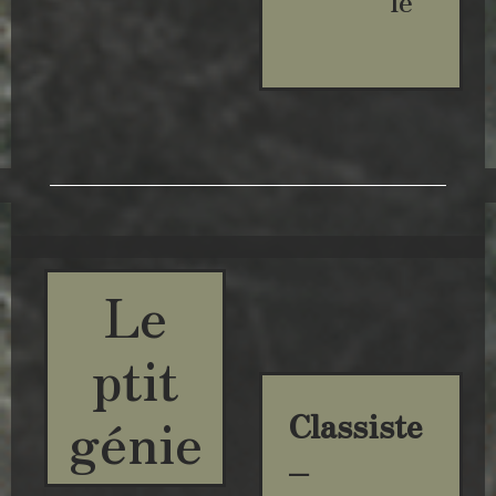
le
Le
ptit
génie
Classiste
–