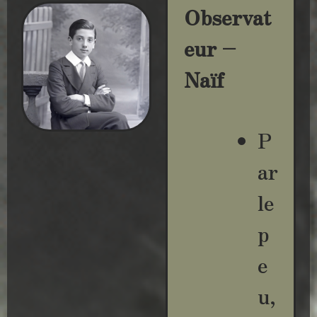
Observat
eur –
Naïf
P
ar
le
p
e
u,