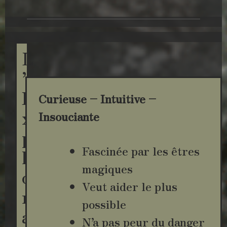
L
’
E
Curieuse – Intuitive –
x
Insouciante
p
Fascinée par les êtres
l
magiques
o
Veut aider le plus
r
possible
a
N’a pas peur du danger