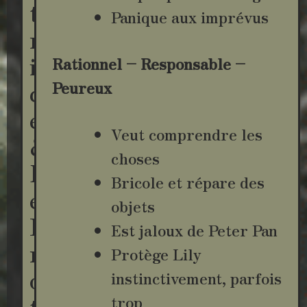
t
Panique aux imprévus
r
i
Rationnel – Responsable –
c
Peureux
e
Veut comprendre les
&
choses
L
Bricole et répare des
e
objets
P
Est jaloux de Peter Pan
r
Protège Lily
o
instinctivement, parfois
t
trop