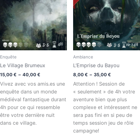
15,00 €
8,00 €
à
à
40,00 €
35,00 €
Enquête
Ambiance
Le Village Brumeux
L’Emprise du Bayou
15,00
€
–
40,00
€
8,00
€
–
35,00
€
Vivez avec vos amis.es une
Attention ! Session de
enquête dans un monde
« seulement » de 4h votre
médiéval fantastique durant
aventure bien que plus
4h pour ce qui ressemble
complexe et intéressent ne
être votre dernière nuit
sera pas fini en si peu de
dans ce village.
temps session jeu de rôle
campagne!