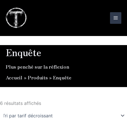
Trié
Aller
par
au
prix
décroissant
contenu
Enquête
Plus penché sur la réflexion
Accueil
Produits
Enquête
6 résultats affichés