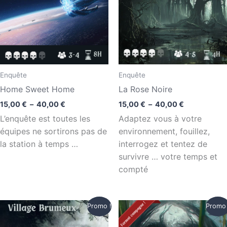
40,00 €
40,00 €
Enquête
Enquête
Home Sweet Home
La Rose Noire
15,00
€
–
40,00
€
15,00
€
–
40,00
€
L’enquête est toutes les
Adaptez vous à votre
équipes ne sortirons pas de
environnement, fouillez,
la station à temps …
interrogez et tentez de
survivre … votre temps et
compté
Plage
Plage
Promo !
Promo 
de
de
prix :
prix :