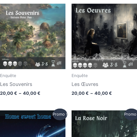
Plage
Plage
de
de
prix :
prix :
20,00 €
20,00 €
à
à
40,00 €
40,00 €
Enquête
Enquête
Les Souvenirs
Les Œuvres
20,00
€
–
40,00
€
20,00
€
–
40,00
€
Plage
Plage
Promo !
Promo 
de
de
prix :
prix :
15,00 €
15,00 €
à
à