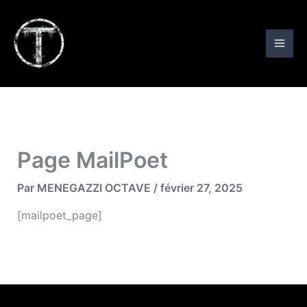
Aller
au
contenu
Page MailPoet
Par
MENEGAZZI OCTAVE
/
février 27, 2025
[mailpoet_page]