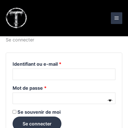
Aller
Obligatoire
Obligatoire
au
contenu
Se connecter
Identifiant ou e-mail
*
Mot de passe
*
Se souvenir de moi
Se connecter