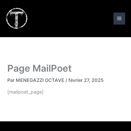
Aller
au
contenu
Page MailPoet
Par
MENEGAZZI OCTAVE
/
février 27, 2025
[mailpoet_page]